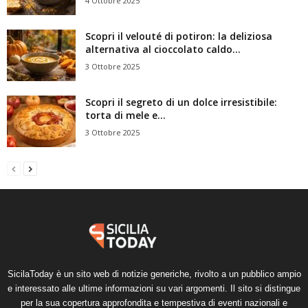
4 Ottobre 2025
Scopri il velouté di potiron: la deliziosa
alternativa al cioccolato caldo...
3 Ottobre 2025
Scopri il segreto di un dolce irresistibile:
torta di mele e...
3 Ottobre 2025
SicilaToday è un sito web di notizie generiche, rivolto a un pubblico ampio
e interessato alle ultime informazioni su vari argomenti. Il sito si distingue
per la sua copertura approfondita e tempestiva di eventi nazionali e