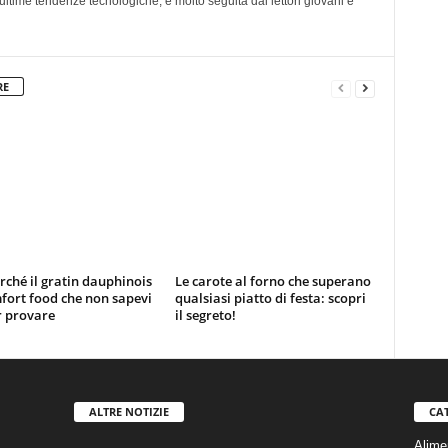
ultime tendenze tecnologiche, è molto seguita dai lettori giovani e
RE
rché il gratin dauphinois
Le carote al forno che superano
mfort food che non sapevi
qualsiasi piatto di festa: scopri
r provare
il segreto!
ALTRE NOTIZIE
CA
Alime