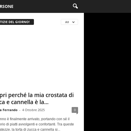
RSONE
TIZIE DEL GIORNO!
All
pri perché la mia crostata di
a e cannella è la...
a Ferrando
-
4 Ottobre 2025
0
nno è finalmente arrivato, portando con sé il
rio di piatti avvolgenti e confortanti. Tra queste
atezze, la torta di zucca e cannella si...