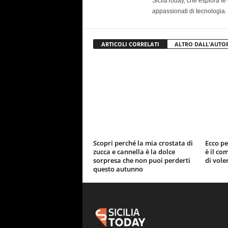
SicilaToday, che esplora le 
appassionati di tecnologia.
ARTICOLI CORRELATI
ALTRO DALL'AUTO
Scopri perché la mia crostata di
Ecco pe
zucca e cannella è la dolce
è il co
sorpresa che non puoi perderti
di vole
questo autunno