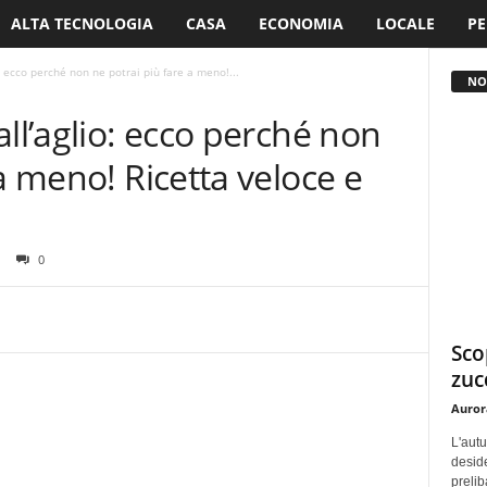
ALTA TECNOLOGIA
CASA
ECONOMIA
LOCALE
PE
: ecco perché non ne potrai più fare a meno!...
NO
all’aglio: ecco perché non
a meno! Ricetta veloce e
0
Sco
zucc
Auror
L'autu
deside
prelib