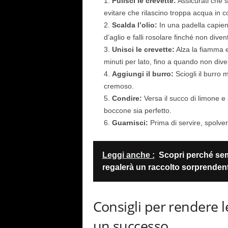
Pulisci le crevette:
Assicurati che s
evitare che rilascino troppa acqua in co
Scalda l’olio:
In una padella capient
d’aglio e falli rosolare finché non diven
Unisci le crevette:
Alza la fiamma e 
minuti per lato, fino a quando non dive
Aggiungi il burro:
Sciogli il burro 
cremoso.
Condire:
Versa il succo di limone e
boccone sia perfetto.
Guarnisci:
Prima di servire, spolve
Leggi anche :
Scopri perché semi
regalerà un raccolto sorprenden
Consigli per rendere le
un successo