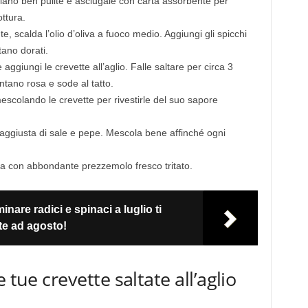
iano ben pulite e asciugale con carta assorbente per
ttura.
e, scalda l’olio d’oliva a fuoco medio. Aggiungi gli spicchi
tano dorati.
aggiungi le crevette all’aglio. Falle saltare per circa 3
ntano rosa e sode al tatto.
mescolando le crevette per rivestirle del suo sapore
 aggiusta di sale e pepe. Mescola bene affinché ogni
ra con abbondante prezzemolo fresco tritato.
nare radici e spinaci a luglio ti
te ad agosto!
 tue crevette saltate all’aglio