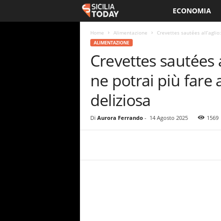
ECONOMIA
S
i
Home
Alimentazione
Crevettes sautées all’aglio
ALIMENTAZIONE
Crevettes sautées 
c
ne potrai più fare 
i
deliziosa
l
Di
Aurora Ferrando
-
14 Agosto 2025
1569
i
a
T
o
d