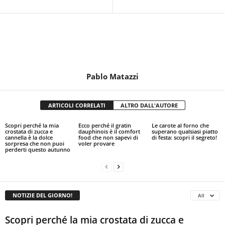
Pablo Matazzi
ARTICOLI CORRELATI
ALTRO DALL'AUTORE
Scopri perché la mia
Ecco perché il gratin
Le carote al forno che
crostata di zucca e
dauphinois è il comfort
superano qualsiasi piatto
cannella è la dolce
food che non sapevi di
di festa: scopri il segreto!
sorpresa che non puoi
voler provare
perderti questo autunno
NOTIZIE DEL GIORNO!
All
Scopri perché la mia crostata di zucca e