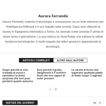
Aurora Ferrando
Aurora Ferrando, esperta in tecnologia e innovazione, ha un forte interesse per
l'Intelligenza Artificiale e il suo impatto sulla società. Dopo aver ottenuto la
laurea in Ingegneria Informatica a Torino, ha lavorato come analista IT prima di
virare verso il giornalismo. La sua rubrica su SicilaToday, che esplora le ultime
tendenze tecnologiche, è molto seguita dai lettori giovani e appassionati di
tecnologia.
ARTICOLI CORRELATI
ALTRO DALL'AUTORE
Scopri perché la mia
Ecco perché il gratin
Le carote al forno che
crostata di zucca e
dauphinois è il comfort
superano qualsiasi piatto
cannella è la dolce
food che non sapevi di
di festa: scopri il segreto!
sorpresa che non puoi
voler provare
perderti questo autunno
NOTIZIE DEL GIORNO!
All