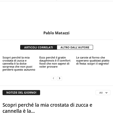
Pablo Matazzi
ARTICOLI CORRELATI
ALTRO DALL'AUTORE
Scopri perché la mia
Ecco perché il gratin
Le carote al forno che
crostata di zucca e
dauphinois è il comfort
superano qualsiasi piatto
cannella è la dolce
food che non sapevi di
di festa: scopri il segreto!
sorpresa che non puoi
voler provare
perderti questo autunno
NOTIZIE DEL GIORNO!
All
Scopri perché la mia crostata di zucca e
cannella è la...