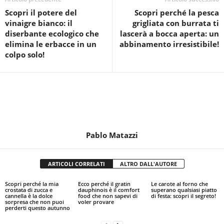
Scopri il potere del
Scopri perché la pesca
vinaigre bianco: il
grigliata con burrata ti
diserbante ecologico che
lascerà a bocca aperta: un
elimina le erbacce in un
abbinamento irresistibile!
colpo solo!
Pablo Matazzi
ARTICOLI CORRELATI
ALTRO DALL'AUTORE
Scopri perché la mia
Ecco perché il gratin
Le carote al forno che
crostata di zucca e
dauphinois è il comfort
superano qualsiasi piatto
cannella è la dolce
food che non sapevi di
di festa: scopri il segreto!
sorpresa che non puoi
voler provare
perderti questo autunno