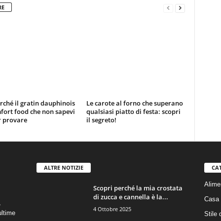
RE
rché il gratin dauphinois
Le carote al forno che superano
mfort food che non sapevi
qualsiasi piatto di festa: scopri
r provare
il segreto!
ALTRE NOTIZIE
CA
Alime
Scopri perché la mia crostata
di zucca e cannella è la...
Casa
,
4 Ottobre 2025
ultime
Stile 