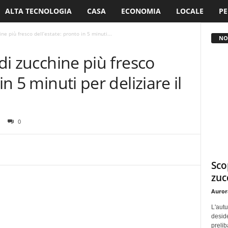
ALTA TECNOLOGIA
CASA
ECONOMIA
LOCALE
PE
ine più fresco dell’estate: pronto in 5 minuti...
NO
 di zucchine più fresco
in 5 minuti per deliziare il
0
Sco
zucc
Auror
L'autu
deside
prelib