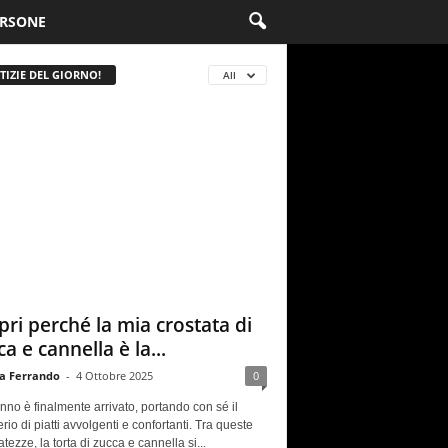
RSONE
TIZIE DEL GIORNO!
All
pri perché la mia crostata di
a e cannella è la...
a Ferrando
-
4 Ottobre 2025
0
nno è finalmente arrivato, portando con sé il
rio di piatti avvolgenti e confortanti. Tra queste
atezze, la torta di zucca e cannella si...