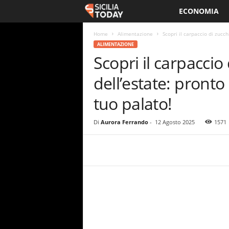
ECONOMIA
S
i
Home
Alimentazione
Scopri il carpaccio di zucch
ALIMENTAZIONE
Scopri il carpaccio
c
dell’estate: pronto 
i
tuo palato!
l
Di
Aurora Ferrando
-
12 Agosto 2025
1571
i
a
T
o
d