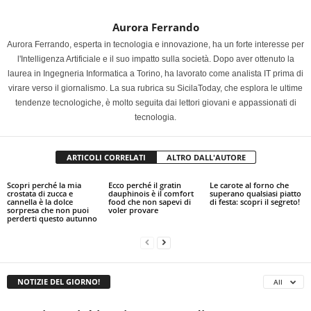
Aurora Ferrando
Aurora Ferrando, esperta in tecnologia e innovazione, ha un forte interesse per
l'Intelligenza Artificiale e il suo impatto sulla società. Dopo aver ottenuto la
laurea in Ingegneria Informatica a Torino, ha lavorato come analista IT prima di
virare verso il giornalismo. La sua rubrica su SicilaToday, che esplora le ultime
tendenze tecnologiche, è molto seguita dai lettori giovani e appassionati di
tecnologia.
ARTICOLI CORRELATI
ALTRO DALL'AUTORE
Scopri perché la mia
Ecco perché il gratin
Le carote al forno che
crostata di zucca e
dauphinois è il comfort
superano qualsiasi piatto
cannella è la dolce
food che non sapevi di
di festa: scopri il segreto!
sorpresa che non puoi
voler provare
perderti questo autunno
NOTIZIE DEL GIORNO!
All