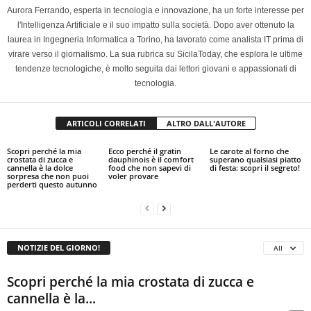
Aurora Ferrando, esperta in tecnologia e innovazione, ha un forte interesse per
l'Intelligenza Artificiale e il suo impatto sulla società. Dopo aver ottenuto la
laurea in Ingegneria Informatica a Torino, ha lavorato come analista IT prima di
virare verso il giornalismo. La sua rubrica su SicilaToday, che esplora le ultime
tendenze tecnologiche, è molto seguita dai lettori giovani e appassionati di
tecnologia.
ARTICOLI CORRELATI
ALTRO DALL'AUTORE
Scopri perché la mia
Ecco perché il gratin
Le carote al forno che
crostata di zucca e
dauphinois è il comfort
superano qualsiasi piatto
cannella è la dolce
food che non sapevi di
di festa: scopri il segreto!
sorpresa che non puoi
voler provare
perderti questo autunno
NOTIZIE DEL GIORNO!
All
Scopri perché la mia crostata di zucca e
cannella è la...