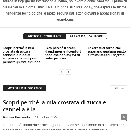
laurea in Ingegneria Informatica a Torino, ha lavorato come analista IT prima di
virare verso il giornalismo. La sua rubrica su SicilaToday, che esplora le ultime
tendenze tecnologiche, è molto seguita dai lettori giovani e appassionati di
tecnologia.
ARTICOLI CORRELATI
ALTRO DALL'AUTORE
Scopri perché la mia
Ecco perché il gratin
Le carote al forno che
crostata di zucca e
dauphinois è il comfort
superano qualsiasi piatto
cannella è la dolce
food che non sapevi di
di festa: scopri il segreto!
sorpresa che non puoi
voler provare
perderti questo autunno
NOTIZIE DEL GIORNO!
All
Scopri perché la mia crostata di zucca e
cannella è la...
Aurora Ferrando
-
4 Ottobre 2025
0
L'autunno è finalmente arrivato, portando con sé il desiderio di piatti avvolgenti