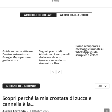
storie.
ARTICOLI CORRELATI
ALTRO DALL'AUTORE
Come recuperare i
messaggi eliminati su
Guida su come attivare
Segnali precoci di
WhatsApp: guida
l’avviso autovelox su
Alzheimer: 4 campanelli
semplice e veloce
Google Maps per una
d’allarme da non
guida sicura
ignorare secondo un
ricercatore Usa
NOTIZIE DEL GIORNO!
All
Scopri perché la mia crostata di zucca e
cannella è la...
Aurora Ferrando
-
4 Ottobre 2025
0