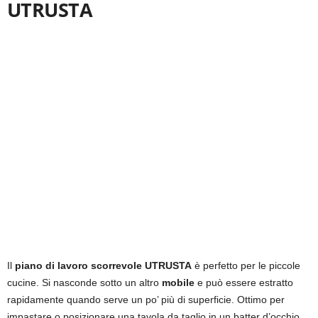
UTRUSTA
Il
piano di lavoro scorrevole UTRUSTA
è perfetto per le piccole
cucine. Si nasconde sotto un altro
mobile
e può essere estratto
rapidamente quando serve un po’ più di superficie. Ottimo per
impastare o posizionare una tavola da taglio in un batter d’occhio.