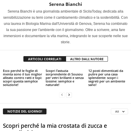
Serena Bianchi
Serena Bianchi è una giornalista ambientale di SicilaToday, dedicata alla
sensibilizzazione su temi come il cambiamento climatico e la sostenibilità. Con
una laurea in Biologia Marina dall'Università di Genova, Serena ha combinato
la sua passione per l'ambiente con il giornalismo. Oltre a scrivere, ama fare
immersioni e documentare la vita marina, integrando le sue scoperte nelle sue
storie.
ARTICOLI CORRELATI
ALTRO DALL'AUTORE
Ecco perché le foglie di
Scopri l’astuzia
12 posti dimenticati da
menta sono il tuo miglior
sorprendente di Sousou
pulire per una casa
alleato contro ratti e topi:
per vetri brillanti e senza
splendente: scopri i
scopri questa semplice
tossine: semplice e
segreti per un ambiente
soluzione!
naturale!
sano!
NOTIZIE DEL GIORNO!
All
Scopri perché la mia crostata di zucca e