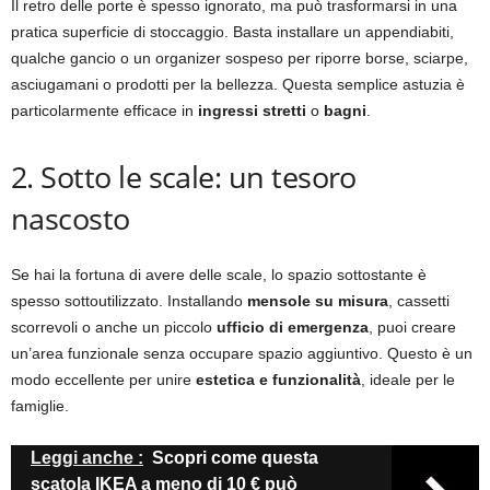
Il retro delle porte è spesso ignorato, ma può trasformarsi in una
pratica superficie di stoccaggio. Basta installare un appendiabiti,
qualche gancio o un organizer sospeso per riporre borse, sciarpe,
asciugamani o prodotti per la bellezza. Questa semplice astuzia è
particolarmente efficace in
ingressi stretti
o
bagni
.
2. Sotto le scale: un tesoro
nascosto
Se hai la fortuna di avere delle scale, lo spazio sottostante è
spesso sottoutilizzato. Installando
mensole su misura
, cassetti
scorrevoli o anche un piccolo
ufficio di emergenza
, puoi creare
un’area funzionale senza occupare spazio aggiuntivo. Questo è un
modo eccellente per unire
estetica e funzionalità
, ideale per le
famiglie.
Leggi anche :
Scopri come questa
scatola IKEA a meno di 10 € può