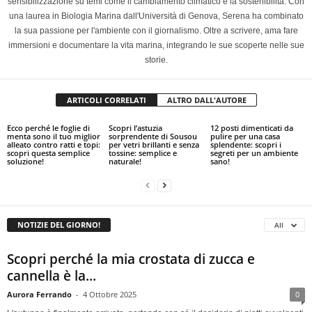
sensibilizzazione su temi come il cambiamento climatico e la sostenibilità. Con
una laurea in Biologia Marina dall'Università di Genova, Serena ha combinato
la sua passione per l'ambiente con il giornalismo. Oltre a scrivere, ama fare
immersioni e documentare la vita marina, integrando le sue scoperte nelle sue
storie.
ARTICOLI CORRELATI
ALTRO DALL'AUTORE
Ecco perché le foglie di
Scopri l’astuzia
12 posti dimenticati da
menta sono il tuo miglior
sorprendente di Sousou
pulire per una casa
alleato contro ratti e topi:
per vetri brillanti e senza
splendente: scopri i
scopri questa semplice
tossine: semplice e
segreti per un ambiente
soluzione!
naturale!
sano!
NOTIZIE DEL GIORNO!
All
Scopri perché la mia crostata di zucca e
cannella è la...
Aurora Ferrando
-
4 Ottobre 2025
0