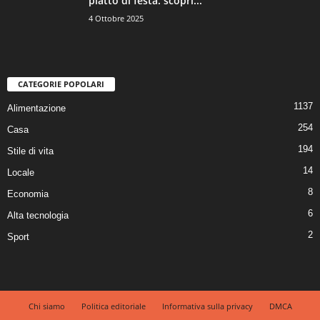
piatto di festa: scopri...
4 Ottobre 2025
CATEGORIE POPOLARI
1137
Alimentazione
254
Casa
194
Stile di vita
14
Locale
8
Economia
6
Alta tecnologia
2
Sport
Chi siamo
Politica editoriale
Informativa sulla privacy
DMCA