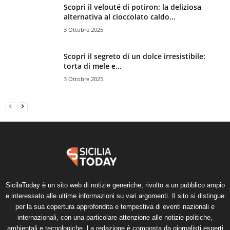
Scopri il velouté di potiron: la deliziosa
alternativa al cioccolato caldo...
3 Ottobre 2025
Scopri il segreto di un dolce irresistibile:
torta di mele e...
3 Ottobre 2025
SicilaToday è un sito web di notizie generiche, rivolto a un pubblico ampio
e interessato alle ultime informazioni su vari argomenti. Il sito si distingue
per la sua copertura approfondita e tempestiva di eventi nazionali e
internazionali, con una particolare attenzione alle notizie politiche,
ambientali e tecnologiche. La redazione è composta da giornalisti esperti