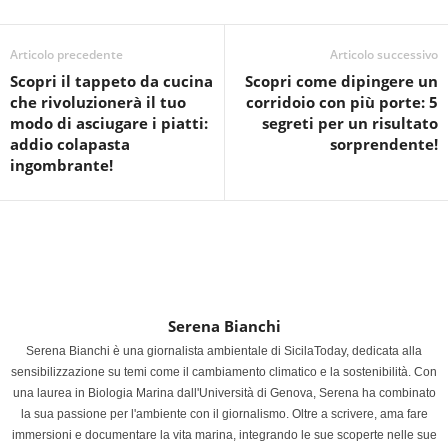
Articolo precedente
Articolo successivo
Scopri il tappeto da cucina
Scopri come dipingere un
che rivoluzionerà il tuo
corridoio con più porte: 5
modo di asciugare i piatti:
segreti per un risultato
addio colapasta
sorprendente!
ingombrante!
Serena Bianchi
Serena Bianchi è una giornalista ambientale di SicilaToday, dedicata alla
sensibilizzazione su temi come il cambiamento climatico e la sostenibilità. Con
una laurea in Biologia Marina dall'Università di Genova, Serena ha combinato
la sua passione per l'ambiente con il giornalismo. Oltre a scrivere, ama fare
immersioni e documentare la vita marina, integrando le sue scoperte nelle sue