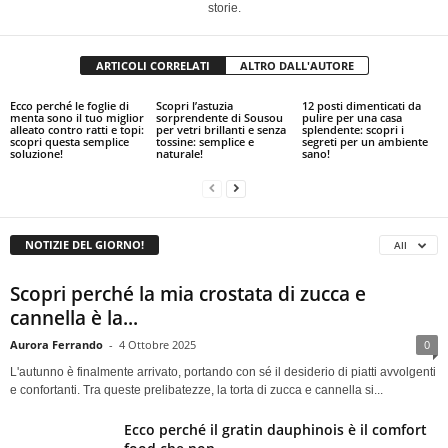
storie.
ARTICOLI CORRELATI
ALTRO DALL'AUTORE
Ecco perché le foglie di
Scopri l’astuzia
12 posti dimenticati da
menta sono il tuo miglior
sorprendente di Sousou
pulire per una casa
alleato contro ratti e topi:
per vetri brillanti e senza
splendente: scopri i
scopri questa semplice
tossine: semplice e
segreti per un ambiente
soluzione!
naturale!
sano!
NOTIZIE DEL GIORNO!
All
Scopri perché la mia crostata di zucca e
cannella è la...
Aurora Ferrando
-
4 Ottobre 2025
0
L'autunno è finalmente arrivato, portando con sé il desiderio di piatti avvolgenti
e confortanti. Tra queste prelibatezze, la torta di zucca e cannella si...
Ecco perché il gratin dauphinois è il comfort