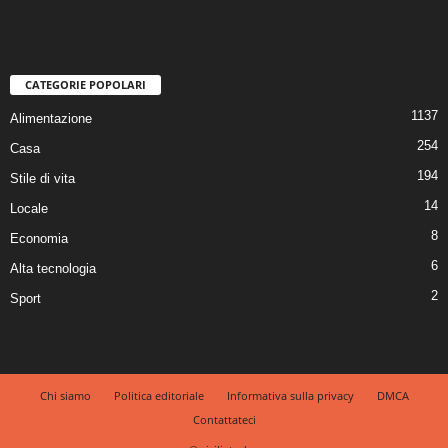
CATEGORIE POPOLARI
1137
Alimentazione
254
Casa
194
Stile di vita
14
Locale
8
Economia
6
Alta tecnologia
2
Sport
Chi siamo
Politica editoriale
Informativa sulla privacy
DMCA
Contattateci