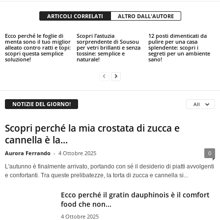
ARTICOLI CORRELATI
ALTRO DALL'AUTORE
Ecco perché le foglie di
Scopri l’astuzia
12 posti dimenticati da
menta sono il tuo miglior
sorprendente di Sousou
pulire per una casa
alleato contro ratti e topi:
per vetri brillanti e senza
splendente: scopri i
scopri questa semplice
tossine: semplice e
segreti per un ambiente
soluzione!
naturale!
sano!
NOTIZIE DEL GIORNO!
All
Scopri perché la mia crostata di zucca e
cannella è la...
Aurora Ferrando
-
4 Ottobre 2025
0
L'autunno è finalmente arrivato, portando con sé il desiderio di piatti avvolgenti
e confortanti. Tra queste prelibatezze, la torta di zucca e cannella si...
Ecco perché il gratin dauphinois è il comfort
food che non...
4 Ottobre 2025