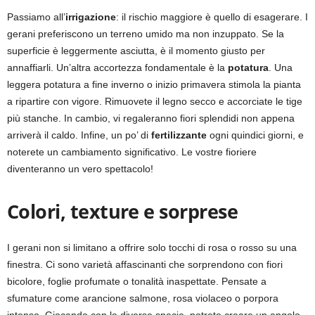
Passiamo all’
irrigazione
: il rischio maggiore è quello di esagerare. I
gerani preferiscono un terreno umido ma non inzuppato. Se la
superficie è leggermente asciutta, è il momento giusto per
annaffiarli. Un’altra accortezza fondamentale è la
potatura
. Una
leggera potatura a fine inverno o inizio primavera stimola la pianta
a ripartire con vigore. Rimuovete il legno secco e accorciate le tige
più stanche. In cambio, vi regaleranno fiori splendidi non appena
arriverà il caldo. Infine, un po’ di
fertilizzante
ogni quindici giorni, e
noterete un cambiamento significativo. Le vostre fioriere
diventeranno un vero spettacolo!
Colori, texture e sorprese
I gerani non si limitano a offrire solo tocchi di rosa o rosso su una
finestra. Ci sono varietà affascinanti che sorprendono con fiori
bicolore, foglie profumate o tonalità inaspettate. Pensate a
sfumature come arancione salmone, rosa violaceo o porpora
intenso. Giocando con le diverse specie, potrete creare un angolo