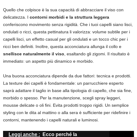
Quello che colpisce è la sua capacità di abbracciare il viso con
delicatezza. I
contorni morbidi e la struttura leggera
conferiscono movimento senza rigidità. Che i tuoi capelli siano lisci,
ondulati o ricci, questa pettinatura li valorizza: volume subtile per i
capelli lisci, un effetto casual per gli ondulati e un tocco chic per i
ricci ben definiti. Inoltre, questa acconciatura allunga il collo e
snellisce naturalmente il viso
, esaltando gli zigomi. Il risultato è
immediato: un aspetto più dinamico e morbido.
Una buona acconciatura dipende da due fattori: tecnica e prodotti.
La texture dei capelli è fondamentale: un parrucchiere esperto
saprà adattare il taglio in base alla tipologia di capello, che sia fine,
morbido o spesso. Per la manutenzione, scegli spray leggeri,
mousse delicate o oli fini. Evita prodotti troppo rigidi. Un semplice
styling con le dita al mattino o alla sera è sufficiente per ridefinire i
contorni, mantenendo i capelli naturali e luminosi.
Leggi anche :
Ecco perché la