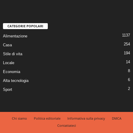
CATEGORIE POPOLARI
1137
Alimentazione
254
Casa
194
Stile di vita
14
Locale
8
Economia
6
Alta tecnologia
2
Sport
Chi siamo
Politica editoriale
Informativa sulla privacy
DMCA
Contattateci