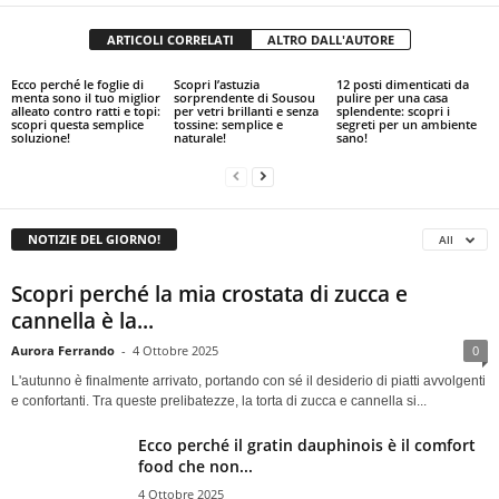
ARTICOLI CORRELATI
ALTRO DALL'AUTORE
Ecco perché le foglie di
Scopri l’astuzia
12 posti dimenticati da
menta sono il tuo miglior
sorprendente di Sousou
pulire per una casa
alleato contro ratti e topi:
per vetri brillanti e senza
splendente: scopri i
scopri questa semplice
tossine: semplice e
segreti per un ambiente
soluzione!
naturale!
sano!
NOTIZIE DEL GIORNO!
All
Scopri perché la mia crostata di zucca e
cannella è la...
Aurora Ferrando
-
4 Ottobre 2025
0
L'autunno è finalmente arrivato, portando con sé il desiderio di piatti avvolgenti
e confortanti. Tra queste prelibatezze, la torta di zucca e cannella si...
Ecco perché il gratin dauphinois è il comfort
food che non...
4 Ottobre 2025