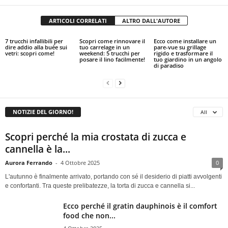
ARTICOLI CORRELATI
ALTRO DALL'AUTORE
7 trucchi infallibili per
Scopri come rinnovare il
Ecco come installare un
dire addio alla buée sui
tuo carrelage in un
pare-vue su grillage
vetri: scopri come!
weekend: 5 trucchi per
rigido e trasformare il
posare il lino facilmente!
tuo giardino in un angolo
di paradiso
NOTIZIE DEL GIORNO!
All
Scopri perché la mia crostata di zucca e
cannella è la...
Aurora Ferrando
-
4 Ottobre 2025
0
L'autunno è finalmente arrivato, portando con sé il desiderio di piatti avvolgenti
e confortanti. Tra queste prelibatezze, la torta di zucca e cannella si...
Ecco perché il gratin dauphinois è il comfort
food che non...