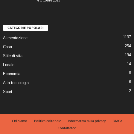
4 Ottobre 2025
CATEGORIE POPOLARI
1137
Alimentazione
254
Casa
194
Stile di vita
14
Locale
8
Economia
6
Alta tecnologia
2
Sport
Chi siamo
Politica editoriale
Informativa sulla privacy
DMCA
Contattateci